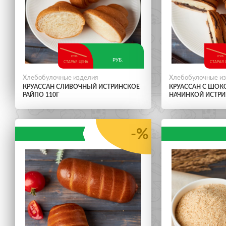
РУБ.
РУБ.
РУБ.
СТАРАЯ ЦЕНА
СТАРАЯ 
Хлебобулочные изделия
Хлебобулочные и
КРУАССАН СЛИВОЧНЫЙ ИСТРИНСКОЕ
КРУАССАН С ШО
РАЙПО 110Г
НАЧИНКОЙ ИСТРИ
-%