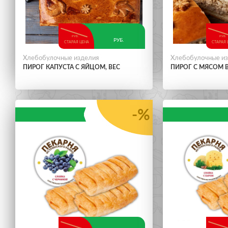
РУБ.
РУБ.
РУБ.
СТАРАЯ ЦЕНА
СТАРАЯ 
Хлебобулочные изделия
Хлебобулочные и
ПИРОГ КАПУСТА С ЯЙЦОМ, ВЕС
ПИРОГ С МЯСОМ 
-%