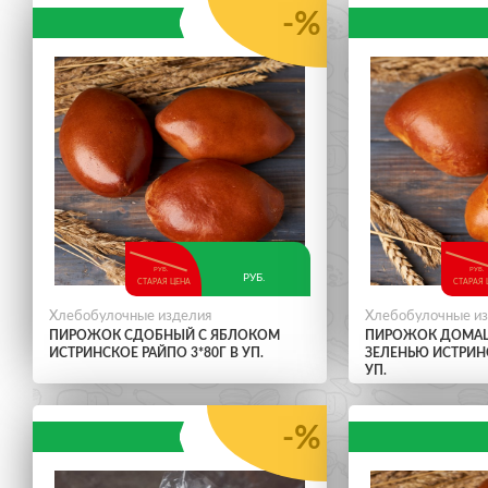
-%
РУБ.
РУБ.
РУБ.
СТАРАЯ ЦЕНА
СТАРАЯ 
Хлебобулочные изделия
Хлебобулочные и
ПИРОЖОК СДОБНЫЙ С ЯБЛОКОМ
ПИРОЖОК ДОМАШ
ИСТРИНСКОЕ РАЙПО 3*80Г В УП.
ЗЕЛЕНЬЮ ИСТРИНС
УП.
-%