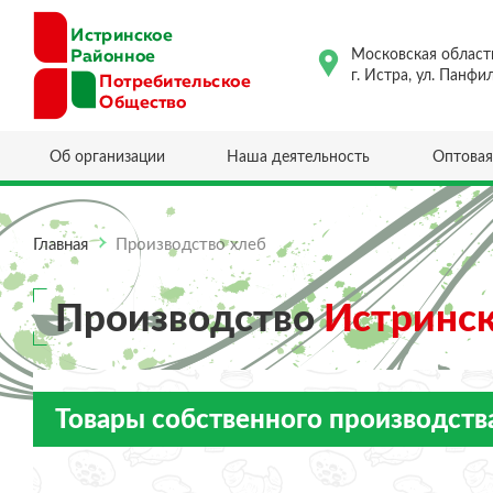
Московская област
г. Истра, ул. Панфи
Об организации
Наша деятельность
Оптовая
Главная
Производство хлеб
Производство
Истринс
Товары собственного производств