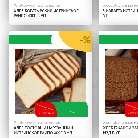
Хлебобулочные изделия
Хлебобулочные и
ХЛЕБ БОГАТЫРСКИЙ ИСТРИНСКОЕ
ЧИАБАТТА ИСТРИН
РАЙПО 400Г В УП.
УП.
-%
РУБ.
РУБ.
РУБ.
СТАРАЯ ЦЕНА
СТАРАЯ 
Хлебобулочные изделия
Хлебобулочные и
ХЛЕБ ТОСТОВЫЙ НАРЕЗАННЫЙ
ХЛЕБ РЖАНОЙ ЗАВ
ИСТРИНСКОЕ РАЙПО 300Г В УП.
ИЗД В УП.