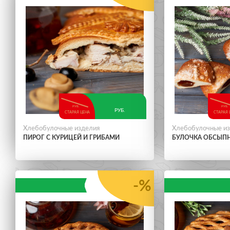
РУБ.
РУБ.
РУБ.
СТАРАЯ ЦЕНА
СТАРАЯ 
Хлебобулочные изделия
Хлебобулочные и
ПИРОГ С КУРИЦЕЙ И ГРИБАМИ
БУЛОЧКА ОБСЫП
-%