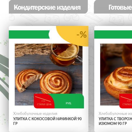
-%
РУБ.
РУБ.
РУБ.
СТАРАЯ ЦЕНА
СТАРАЯ 
Хлебобулочные изделия
Хлебобулочные и
УЛИТКА С КОКОСОВОЙ НАЧИНКОЙ 90
УЛИТКА С ТВОРО
ГР
ИЗЮМОМ 90 ГР