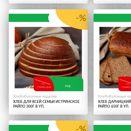
-%
РУБ.
РУБ.
РУБ.
СТАРАЯ ЦЕНА
СТАРАЯ 
Хлебобулочные изделия
Хлебобулочные и
ХЛЕБ ДЛЯ ВСЕЙ СЕМЬИ ИСТРИНСКОЕ
ХЛЕБ ДАРНИЦКИЙ
РАЙПО 300Г В УП.
РАЙПО 650Г В УП.
-%