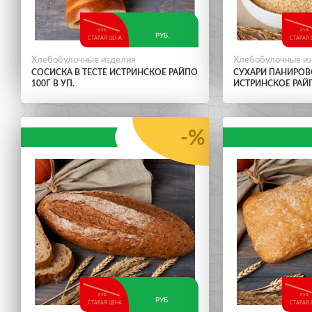
РУБ.
РУБ.
РУБ.
СТАРАЯ ЦЕНА
СТАРАЯ 
Хлебобулочные изделия
Хлебобулочные и
СОСИСКА В ТЕСТЕ ИСТРИНСКОЕ РАЙПО
СУХАРИ ПАНИРО
100Г В УП.
ИСТРИНСКОЕ РАЙ
-%
РУБ.
РУБ.
РУБ.
СТАРАЯ ЦЕНА
СТАРАЯ 