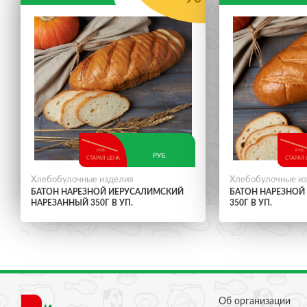
РУБ.
РУБ.
РУБ.
СТАРАЯ ЦЕНА
СТАРАЯ 
Хлебобулочные изделия
Хлебобулочные и
БАТОН НАРЕЗНОЙ ИЕРУСАЛИМСКИЙ
БАТОН НАРЕЗНОЙ
НАРЕЗАННЫЙ 350Г В УП.
350Г В УП.
Об организации