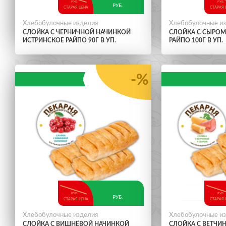
РУБ.
РУБ.
РУБ.
СТАРАЯ ЦЕНА
СТАРАЯ 
Хлебобулочные изделия
Хлебобулочные и
СЛОЙКА С ЧЕРНИЧНОЙ НАЧИНКОЙ
СЛОЙКА С СЫРОМ
ИСТРИНСКОЕ РАЙПО 90Г В УП.
РАЙПО 100Г В УП.
-%
РУБ.
РУБ.
РУБ.
СТАРАЯ ЦЕНА
СТАРАЯ 
Хлебобулочные изделия
Хлебобулочные и
СЛОЙКА С ВИШНЁВОЙ НАЧИНКОЙ
СЛОЙКА С ВЕТЧИ