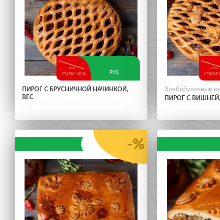
РУБ.
РУБ.
РУБ.
СТАРАЯ ЦЕНА
СТАРАЯ 
ПИРОГ С БРУСНИЧНОЙ НАЧИНКОЙ,
Хлебобулочные и
ВЕС
ПИРОГ С ВИШНЕЙ,
-%