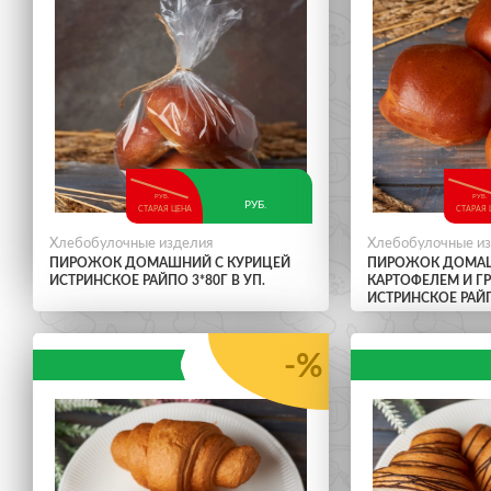
РУБ.
РУБ.
РУБ.
СТАРАЯ ЦЕНА
СТАРАЯ 
Хлебобулочные изделия
Хлебобулочные и
ПИРОЖОК ДОМАШНИЙ С КУРИЦЕЙ
ПИРОЖОК ДОМА
ИСТРИНСКОЕ РАЙПО 3*80Г В УП.
КАРТОФЕЛЕМ И Г
ИСТРИНСКОЕ РАЙПО
-%