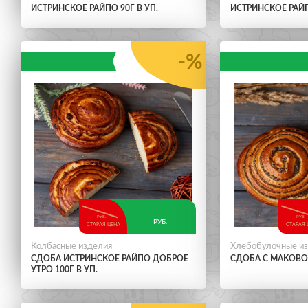
ИСТРИНСКОЕ РАЙПО 90Г В УП.
ИСТРИНСКОЕ РАЙП
-%
РУБ.
РУБ.
РУБ.
СТАРАЯ ЦЕНА
СТАРАЯ 
Колбасные изделия
Хлебобулочные и
СДОБА ИСТРИНСКОЕ РАЙПО ДОБРОЕ
СДОБА С МАКОВО
УТРО 100Г В УП.