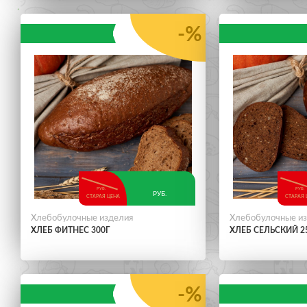
-%
РУБ.
РУБ.
РУБ.
СТАРАЯ ЦЕНА
СТАРАЯ 
Хлебобулочные изделия
Хлебобулочные и
ХЛЕБ ФИТНЕС 300Г
ХЛЕБ СЕЛЬСКИЙ 2
-%