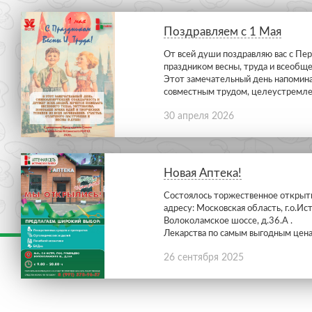
Поздравляем с 1 Мая
От всей души поздравляю вас с Пе
праздником весны, труда и всеобще
Этот замечательный день напомина
совместным трудом, целеустремле
свои силы мы способны достичь л
С праздником весны и труда!
30 апреля 2026
из нас вносит свой вклад в развитие
что-то новое и полезное.
Новая Аптека!
Состоялось торжественное открыти
адресу: Московская область, г.о.Ис
Волоколамское шоссе, д.36.А .
Лекарства по самым выгодным цена
порадует каждого покупателя, мно
26 сентября 2025
выбором от обычных лекарственны
уникальных марок косметики, товар
красоты.
Предварительный заказ на самовыв
по телефону : 8(991)578-96-57