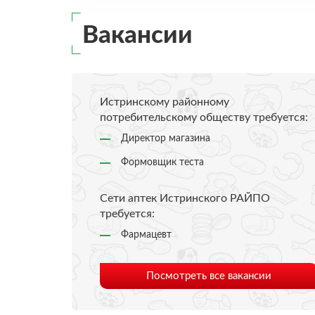
Так же действуют «Сча
15:00ч., при предъявл
Вакансии
Приходите к нам и будь
Режим работы с 8:00 д
Истринскому районному
потребительскому обществу требуется:
Директор магазина
Формовщик теста
Сети аптек Истринского РАЙПО
требуется:
Фармацевт
Посмотреть все вакансии