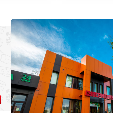
стливые часы» 5% с 11:00 до
ении пенсионной карты МО.
те здоровы!.
о 20:00ч.