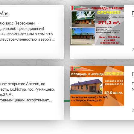
 Мая
яю вас с Первомаем —
да и всеобщего единения!
нь напоминает нам о том, что
леустремленностью и верой в
 достичь любых высот. Каждый
руда!
2
д в развитие общества, создавая
е.
ное открытие Аптеки, по
П
сть, г.о.Истра, пос.Румянцево,
М
.36.А .
годным ценам, ассортимент
пателя, многообразием и
2
карственных средств до
тики, товаров для здоровья и
 на самовывоз можно сделать
78-96-57