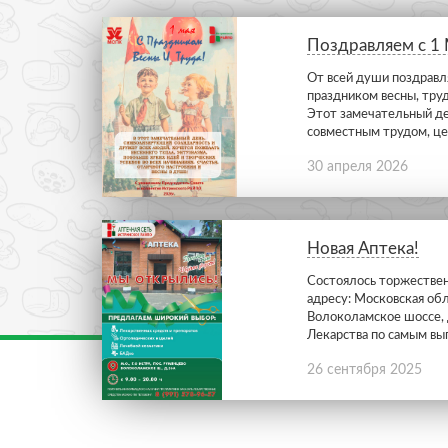
Поздравляем с 1
От всей души поздравл
праздником весны, тру
Этот замечательный де
совместным трудом, це
свои силы мы способны
С праздником весны и т
30 апреля 2026
из нас вносит свой вкла
что-то новое и полезно
Новая Аптека!
Состоялось торжествен
адресу: Московская обла
Волоколамское шоссе, д
Лекарства по самым вы
порадует каждого поку
26 сентября 2025
выбором от обычных ле
уникальных марок косме
красоты.
Предварительный заказ
по телефону : 8(991)5