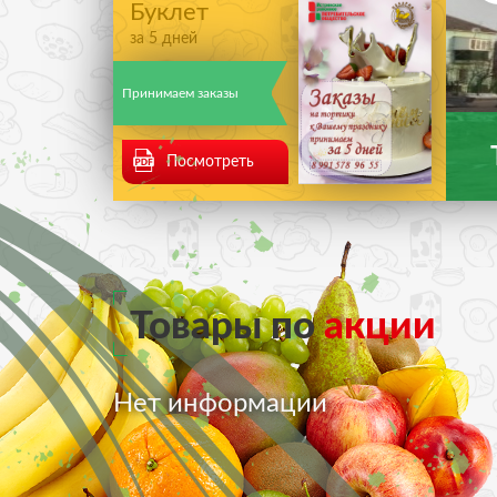
Буклет
за 5 дней
Принимаем заказы
Посмотреть
Товары по
акции
Нет информации