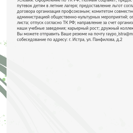
Условия: Оформление по ТК РФ; Полный соцпакет; предос
путевок детям в летние лагеря; предоставление льгот сог
договора организация профсоюзным; комитетом совместн
администрацией общественно-культурных мероприятий; о
листа; отпуск согласно ТК РФ; направление за счет организ
наши учебные заведения; карьерный рост; дружный коллек
Вы можете отправить Ваше резюме на почту raypo_istra@ma
собеседование по адресу: г. Истра, ул. Панфилова, д.2