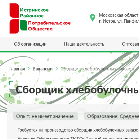
Московская област
г. Истра, ул. Панфи
Об организации
Наша деятельность
Оптовая
Главная
Вакансии
Сборщик хлебобулочных заказов
Сборщик хлебобулочны
Опыт: не имеет значение
Образование: Средне
Требуется на производство сборщик хлебобулочных заказов