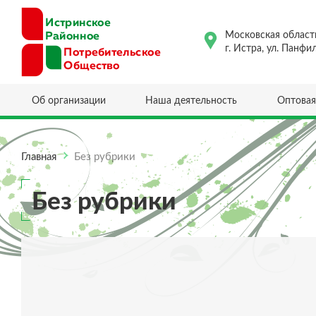
Московская област
г. Истра, ул. Панфи
Об организации
Наша деятельность
Оптовая
Главная
Без рубрики
Без рубрики